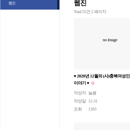
웹진
웹진
Total 55건
2 페이지
no image
♥ 2020년 12월의 (사)충북여성
이야기 ♥
작성자
늘봄
작성일
12-31
조회
1393