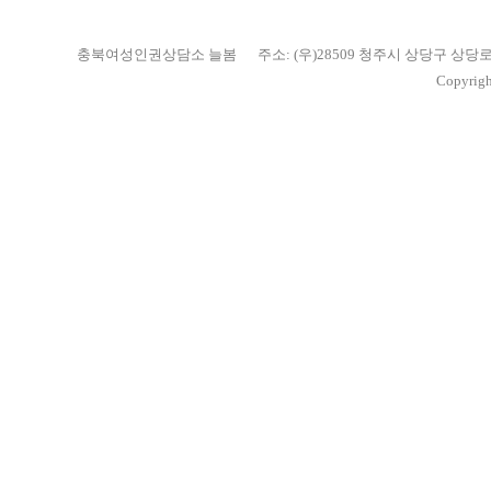
충북여성인권상담소 늘봄
주소: (우)28509 청주시 상당구 상당
Copyrigh