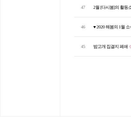
47
2월 [다시봄]의 활동
46
♥ 2020 해봄의 1월 소
45
밤고개 집결지 폐쇄