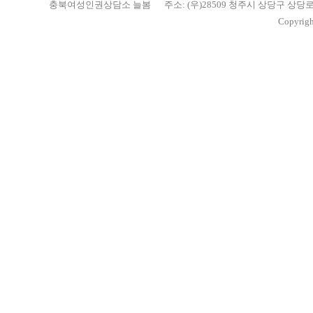
충북여성인권상담소 늘봄
주소: (우)28509 청주시 상당구 상당
Copyrigh