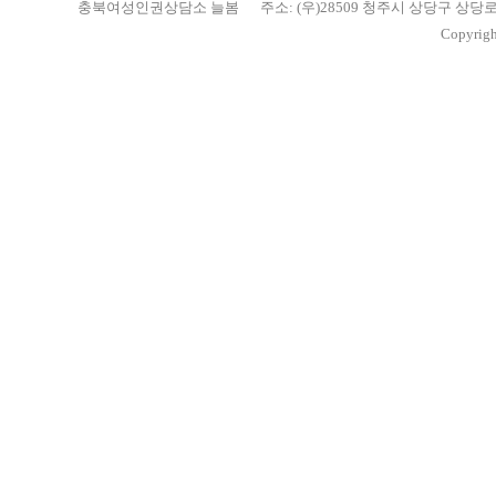
충북여성인권상담소 늘봄
주소: (우)28509 청주시 상당구 상당
Copyrigh